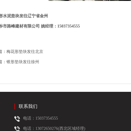
水泥垫块发往辽宁省金州
路峰建材有限公司 姚经理：15037354555
篇：
梅花形垫块发往北京
篇：
锥形垫块发往徐州
联系我们
电话：15037354555
电话：13072650276(西北区域经理)